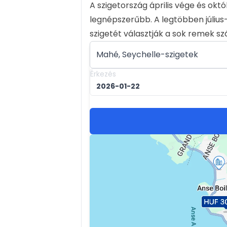
A szigetország április vége és ok
legnépszerűbb. A legtöbben júliu
szigetét választják a sok remek sz
Érkezés