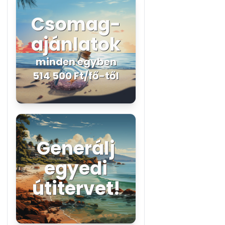
Csomag-
ajánlatok
minden egyben
514 500 Ft/fő-től
Generálj
egyedi
útitervet!