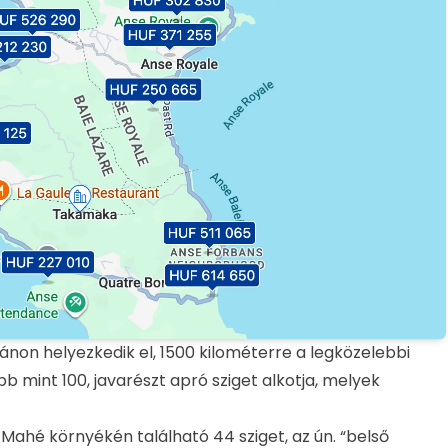
ánon helyezkedik el, 1500 kilométerre a legközelebbi
bb mint 100, javarészt apró sziget alkotja, melyek
t Mahé környékén található 44 sziget, az ún. “belső