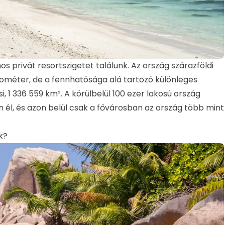
s privát resortszigetet találunk. Az ország szárazföldi
ométer, de a fennhatósága alá tartozó különleges
si, 1 336 559 km². A körülbelül 100 ezer lakosú ország
él, és azon belül csak a fővárosban az ország több mint
k?