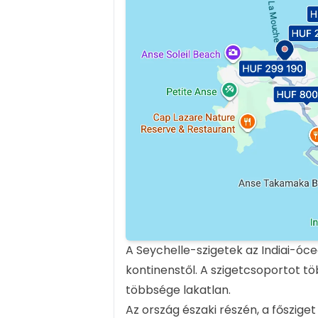
A Seychelle-szigetek az Indiai-óce
kontinenstől. A szigetcsoportot tö
többsége lakatlan.
Az ország északi részén, a főszige