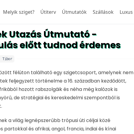
Melyik sziget?
Útiterv
Útmutatók
Szállások
Luxus
ek Utazás Útmutató -
ulás előtt tudnod érdemes
:
Tibor
között félúton található egy szigetcsoport, amelynek nem
etek feljegyzett történelme a 16. században kezdődött,
rikából hozott rabszolgáik és néha még kalózok is
örű, de stratégiai és kereskedelmi szempontból is
.
k a világ legnépszerűbb trópusi úti céljai közé
artokkal és afrikai, angol, francia, indiai és kínai