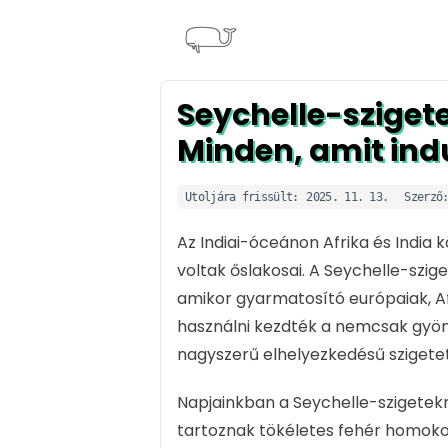
Seychelle-sziget
Minden, amit ind
Utoljára frissült:
2025. 11. 13.
Szerző
Az Indiai-óceánon Afrika és India 
voltak őslakosai. A Seychelle-szig
amikor gyarmatosító európaiak, Af
használni kezdték a nemcsak gyöny
nagyszerű elhelyezkedésű szigetet
Napjainkban a Seychelle-szigetekne
tartoznak tökéletes fehér homokos p