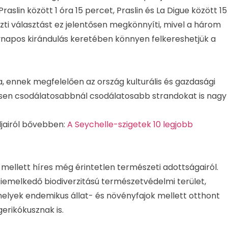
slin között 1 óra 15 percet, Praslin és La Digue között 15
zti választást ez jelentősen megkönnyíti, mivel a három
egynapos kirándulás keretében könnyen felkereshetjük a
a, ennek megfelelően az ország kulturális és gazdasági
sen csodálatosabbnál csodálatosabb strandokat is nagy
ndjairól bővebben:
A Seychelle-szigetek 10 legjobb
i mellett híres még érintetlen természeti adottságairól.
 kiemelkedő biodiverzitású természetvédelmi terület,
melyek endemikus állat- és növényfajok mellett otthont
erikókusznak is.