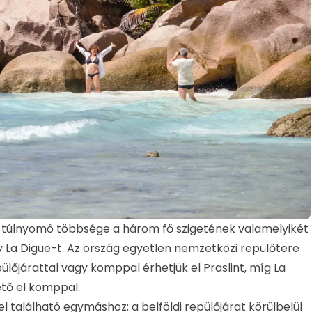
k túlnyomó többsége a három fő szigetének valamelyikét
gy La Digue-t. Az ország egyetlen nemzetközi repülőtere
ülőjárattal vagy komppal érhetjük el Praslint, míg La
ető el komppal.
 található egymáshoz: a belföldi repülőjárat körülbelül