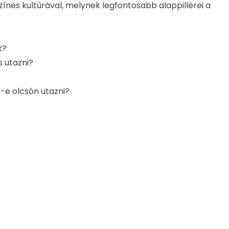
ínes kultúrával, melynek legfontosabb alappillérei a
k?
s utazni?
-e olcsón utazni?