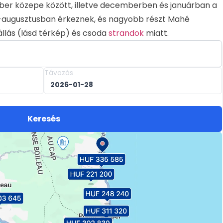
tóber közepe között, illetve decemberben és januárban a
s-augusztusban érkeznek, és nagyobb részt Mahé
állás (lásd térkép) és csoda
strandok
miatt.
Távozás
Keresés