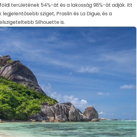
földi területének 54%-át és a lakosság 98%-át adják. Itt
legjelentősebb sziget, Praslin és La Digue, és a
lszigeteltebb Silhouette is.