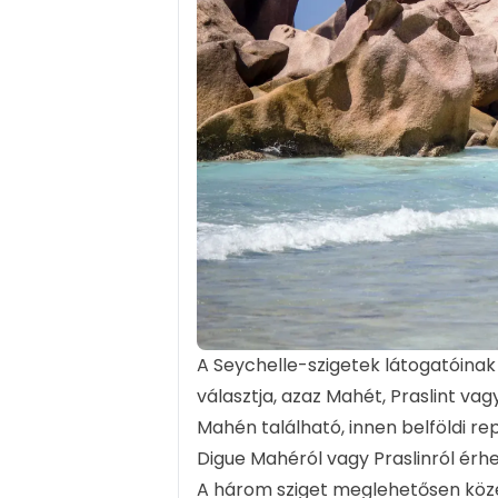
A Seychelle-szigetek látogatóina
választja, azaz Mahét, Praslint va
Mahén található, innen belföldi rep
Digue Mahéról vagy Praslinról érh
A három sziget meglehetősen közel