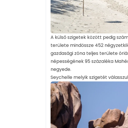
A külső szigetek között pedig számo
területe mindössze 452 négyzetkil
gazdasági zóna teljes területe óriá
népességének 95 százaléka Mahén 
negyede.
Seychelle melyik szigetét válasszu