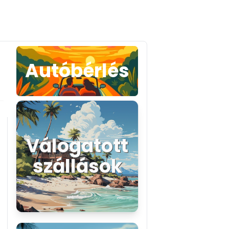
Autóbérlés
Válogatott
szállások